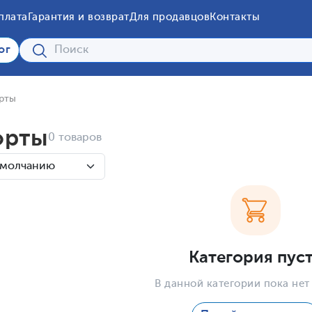
плата
Гарантия и возврат
Для продавцов
Контакты
ог
рты
рты
0 товаров
Категория пус
В данной категории пока нет