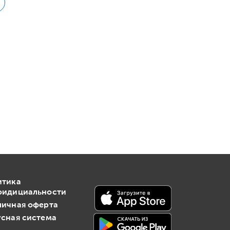
итика
фидициальности
личная оферта
сная система