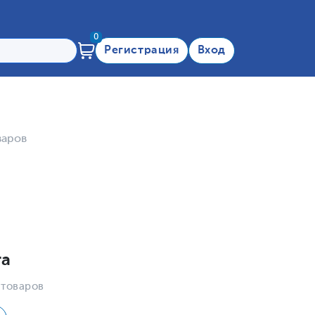
0
Регистрация
Вход
варов
та
 товаров