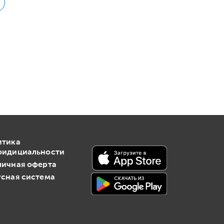
итика
фидициальности
личная оферта
сная система