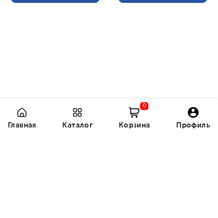
0
Главная
Каталог
Корзина
Профиль
770 с
140 с
Профессиональные
Двусторонние
акриловые мар...
цветные карандаши...
Заказать
Заказать