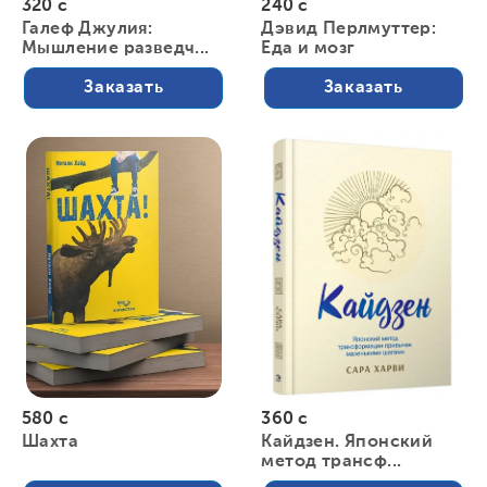
320 с
240 с
Галеф Джулия:
Дэвид Перлмуттер:
Мышление разведч...
Еда и мозг
Заказать
Заказать
580 с
360 с
Шахта
Кайдзен. Японский
метод трансф...