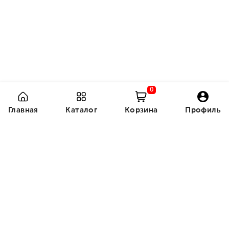
0
Главная
Каталог
Корзина
Профиль
440 с
320 с
Бул менин атам
Иди туда, где страшно
— Джим Л...
Заказать
Заказать