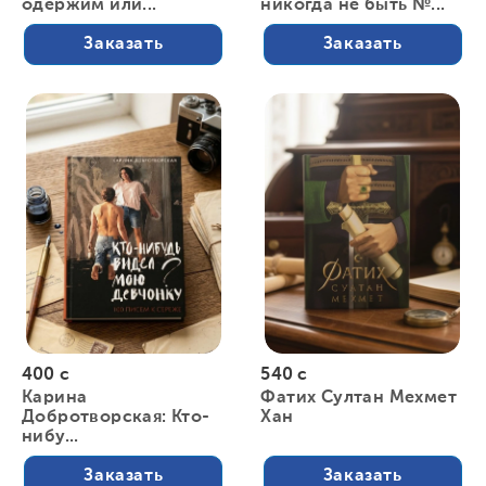
одержим или...
никогда не быть №...
Заказать
Заказать
400 с
540 с
Карина
Фатих Султан Мехмет
Добротворская: Кто-
Хан
нибу...
Заказать
Заказать