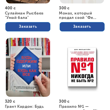
400 с
300 с
Сулайман Рысбаев
Монах, который
"Умай бала"
продал свой "Фе...
Заказать
Заказать
320 с
300 с
Грант Кардон: Будь
Правило №1 —