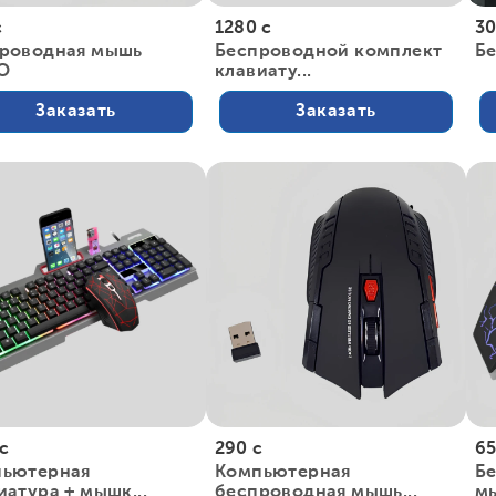
с
1280 с
30
роводная мышь
Беспроводной комплект
Б
O
клавиату...
Заказать
Заказать
 с
290 с
65
ьютерная
Компьютерная
Бе
иатура + мышк...
беспроводная мышь...
м