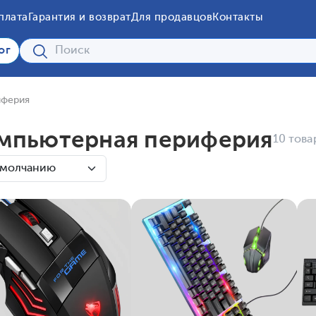
плата
Гарантия и возврат
Для продавцов
Контакты
ог
иферия
мпьютерная периферия
10 това