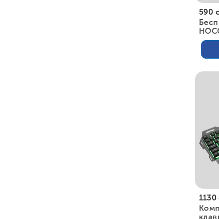
590 
Бесп
HOC
1130
Комп
клав