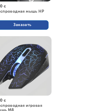
0 с
еспроводная мышь HP
Заказать
0 с
спроводная игровая
ышь M8