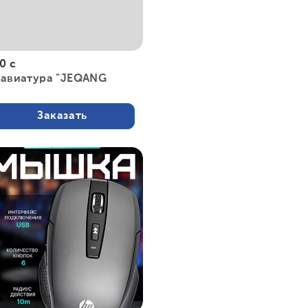
0 с
лавиатура "JEQANG
Заказать