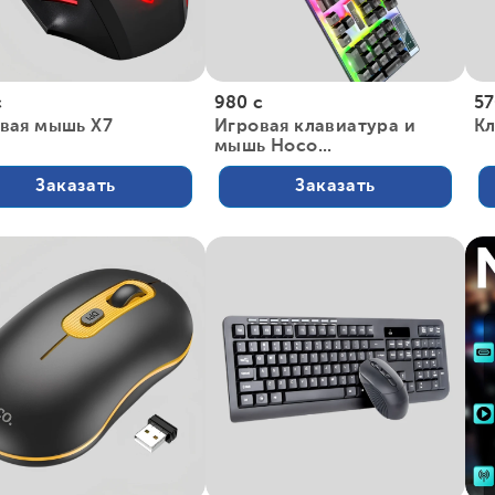
с
980 с
57
вая мышь X7
Игровая клавиатура и
К
мышь Hoco...
Заказать
Заказать