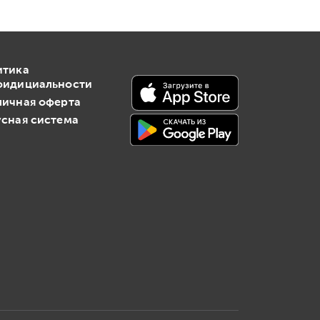
итика
фидициальности
личная оферта
сная система