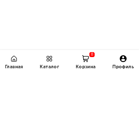
0
Главная
Каталог
Корзина
Профиль
1420 с
750 с
Рюкзак школьный для
Школьный рюкзак для
мальчиков...
мальчика
Заказать
Заказать